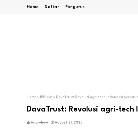
Home
Daftar
Pengurus
Home
IPBisnis
DavaTrust: Revolusi agri-tech Indonesia berbasi
DavaTrust: Revolusi agri-tech 
Angrybow
August 21, 2025