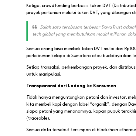
Ketiga, crowdfunding berbasis token DVT (Distributed
proyek pertanian melalui token DVT, yang dibangun di
Salah satu terobosan terbesar DavaTrust adalah 
tech global yang membutuhkan modal miliaran dolar
Semua orang bisa membeli token DVT mulai dari Rp100 
perkebunan kelapa di Sumatera atau budidaya ikan le
Setiap transaksi, perkembangan proyek, dan distribus
untuk manipulasi.
Transparansi dari Ladang ke Konsumen
Tidak hanya menguntungkan petani dan investor, mela
kita membeli kopi dengan label “organik”, dengan Da
siapa petani yang menanamnya, kapan pupuk terakhi
(traceable).
Semua data tersebut tersimpan di blockchain ethereum