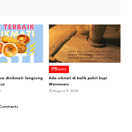
IPBisnis
isa dinikmati langsung
Ada nikmat di balik pahit kopi
usa
Wanmoein
5
August 11, 2025
 Comments