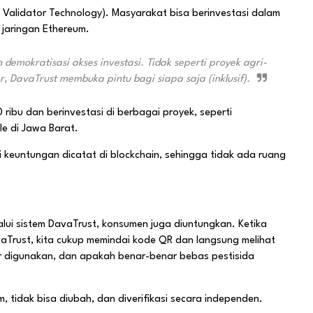
 Validator Technology). Masyarakat bisa berinvestasi dalam
 jaringan Ethereum.
demokratisasi akses investasi. Tidak seperti proyek agri-
, DavaTrust membuka pintu bagi siapa saja (inklusif).
ribu dan berinvestasi di berbagai proyek, seperti
le di Jawa Barat.
i keuntungan dicatat di blockchain, sehingga tidak ada ruang
lui sistem DavaTrust, konsumen juga diuntungkan. Ketika
vaTrust, kita cukup memindai kode QR dan langsung melihat
r digunakan, dan apakah benar-benar bebas pestisida
, tidak bisa diubah, dan diverifikasi secara independen.