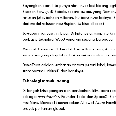
Bayangkan saat kita punya niat
investasi bidang agri
Bisakah terwujud? Sebab, secara awam, yang Namanya 
ratusan juta, bahkan miliaran. Itu baru investasin
dari modal ratusan ribu Rupiah itu bisa dilacak?
Jawabannya, saat ini bisa. Di Indonesia, mimpi itu ki
berbasis teknologi Web3 yang kini sedang berupaya 
Menurut Komisaris PT Kendali Kreasi Davatama, Achma
ekosistem yang diciptakan bukan sekadar startup tek
DavaTrust adalah jembatan antara petani lokal, inves
transparansi, inklusif, dan kontinyu.
Teknologi masuk ladang
Di tengah krisis pangan dan perubahan iklim, para raks
sebagai
next frontier
. Founder Tesla dan SpaceX, El
misi Mars. Microsoft menerapkan AI lewat Azure Farm
proyek pertanian global.