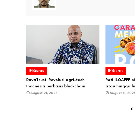
IPBisnis
IPBisnis
DavaTrust: Revolusi agri-tech
Roti ILOAFFF b
Indonesia berbasis blockchain
atau hingga l
August 21, 2025
August 11, 202
0