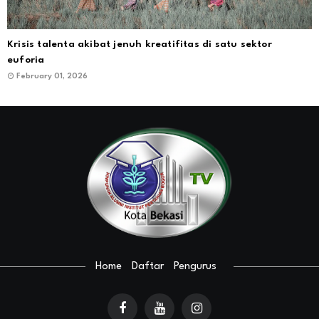
Krisis talenta akibat jenuh kreatifitas di satu sektor
euforia
February 01, 2026
Home
Daftar
Pengurus