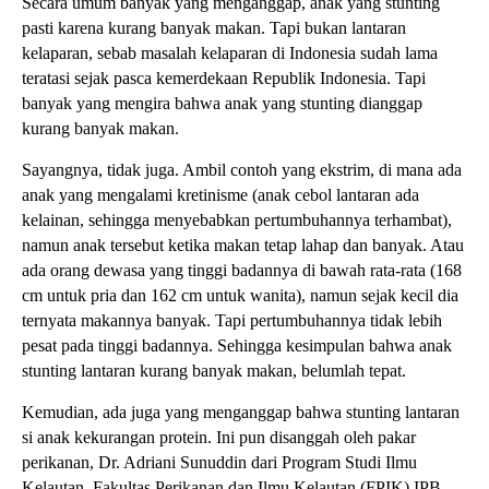
Secara umum banyak yang menganggap, anak yang stunting
pasti karena kurang banyak makan. Tapi bukan lantaran
kelaparan, sebab masalah kelaparan di Indonesia sudah lama
teratasi sejak pasca kemerdekaan Republik Indonesia. Tapi
banyak yang mengira bahwa anak yang stunting dianggap
kurang banyak makan.
Sayangnya, tidak juga. Ambil contoh yang ekstrim, di mana ada
anak yang mengalami kretinisme (anak cebol lantaran ada
kelainan, sehingga menyebabkan pertumbuhannya terhambat),
namun anak tersebut ketika makan tetap lahap dan banyak. Atau
ada orang dewasa yang tinggi badannya di bawah rata-rata (168
cm untuk pria dan 162 cm untuk wanita), namun sejak kecil dia
ternyata makannya banyak. Tapi pertumbuhannya tidak lebih
pesat pada tinggi badannya. Sehingga kesimpulan bahwa anak
stunting lantaran kurang banyak makan, belumlah tepat.
Kemudian, ada juga yang menganggap bahwa stunting lantaran
si anak kekurangan protein. Ini pun disanggah oleh pakar
perikanan, Dr. Adriani Sunuddin dari Program Studi Ilmu
Kelautan, Fakultas Perikanan dan Ilmu Kelautan (FPIK) IPB